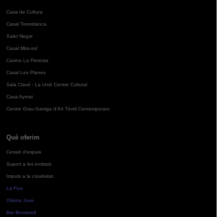
Casa de Cultura
Casal Torreblanca
Xalet Negre
Casal Mira-sol
Casino La Floresta
Casal Les Planes
Sala Clavé - La Unió Centre Cultural
Casa Aymat
Centre Grau-Garriga d'Art Tèxtil Contemporani
Què oferim
Cessió d'espais
Suport a les entitats
Impuls a la creativitat
La Pua
Oficina Jove
Bar Bocamoll