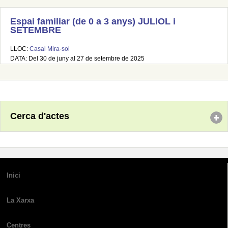
Espai familiar (de 0 a 3 anys) JULIOL i
SETEMBRE
LLOC:
Casal Mira-sol
DATA: Del 30 de juny al 27 de setembre de 2025
Cerca d'actes
Inici
La Xarxa
Centres