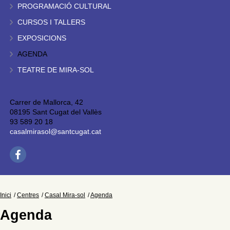
PROGRAMACIÓ CULTURAL
CURSOS I TALLERS
EXPOSICIONS
AGENDA
TEATRE DE MIRA-SOL
Carrer de Mallorca, 42
08195 Sant Cugat del Vallès
93 589 20 18
casalmirasol@santcugat.cat
Inici
Centres
Casal Mira-sol
Agenda
Agenda