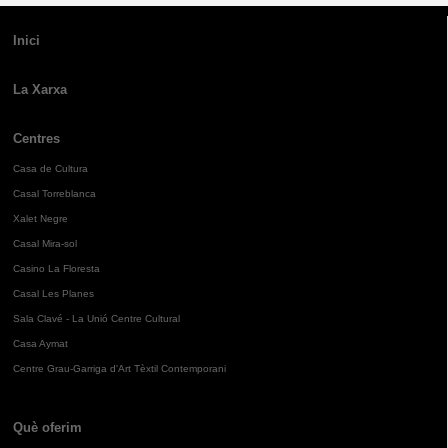
Inici
La Xarxa
Centres
Casa de Cultura
Casal Torreblanca
Xalet Negre
Casal Mira-sol
Casino La Floresta
Casal Les Planes
Sala Clavé - La Unió Centre Cultural
Casa Aymat
Centre Grau-Garriga d'Art Tèxtil Contemporani
Què oferim