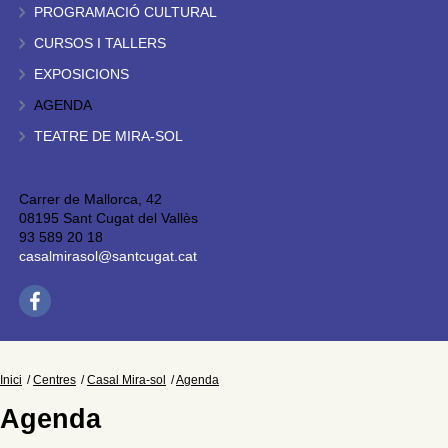
PROGRAMACIÓ CULTURAL
CURSOS I TALLERS
EXPOSICIONS
AGENDA
TEATRE DE MIRA-SOL
Carrer de Mallorca, 42
08195 Sant Cugat del Vallès
93 589 20 18
casalmirasol@santcugat.cat
Inici
Centres
Casal Mira-sol
Agenda
Agenda