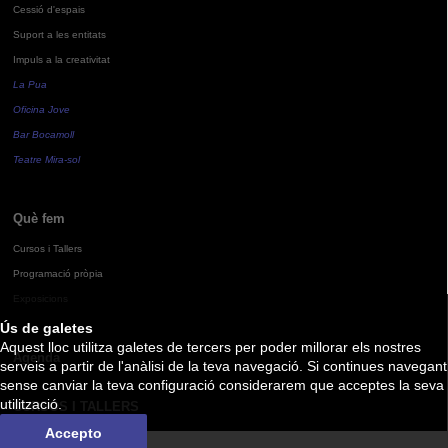
Cessió d'espais
Suport a les entitats
Impuls a la creativitat
La Pua
Oficina Jove
Bar Bocamoll
Teatre Mira-sol
Què fem
Cursos i Tallers
Programació pròpia
Exposicions
Ús de galetes
Aquest lloc utilitza galetes de tercers per poder millorar els nostres
Agenda
serveis a partir de l'anàlisi de la teva navegació. Si continues navegant
sense canviar la teva configuració considerarem que acceptes la seva
utilització.
CURSOS I TALLERS
Accepto