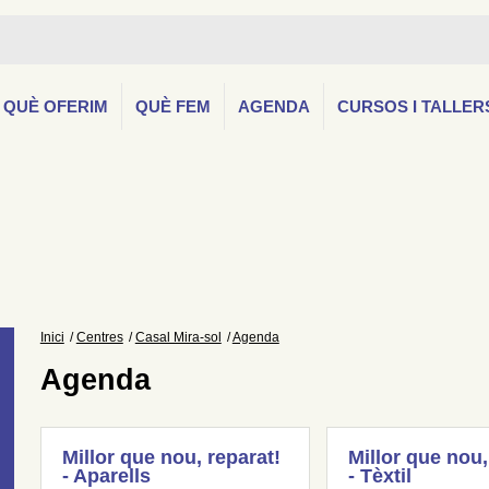
QUÈ OFERIM
QUÈ FEM
AGENDA
CURSOS I TALLER
Inici
Centres
Casal Mira-sol
Agenda
Agenda
Millor que nou, reparat!
Millor que nou,
- Aparells
- Tèxtil