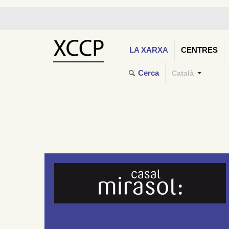
LA XARXA
CENTRES
Cerca
Català