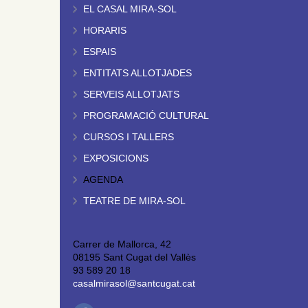
EL CASAL MIRA-SOL
HORARIS
ESPAIS
ENTITATS ALLOTJADES
SERVEIS ALLOTJATS
PROGRAMACIÓ CULTURAL
CURSOS I TALLERS
EXPOSICIONS
AGENDA
TEATRE DE MIRA-SOL
Carrer de Mallorca, 42
08195 Sant Cugat del Vallès
93 589 20 18
casalmirasol@santcugat.cat