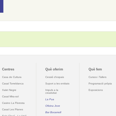
Centres
Què oferim
Què fem
Casa de Cultura
Cessió d'espais
Cursos i Tallers
Casal Torreblanca
Suport a les entitats
Programació pròpia
Xalet Negre
Impuls a la
Exposicions
creativitat
Casal Mira-sol
La Pua
Casino La Floresta
Oficina Jove
Casal Les Planes
Bar Bocamoll
Sala Clavé - La Unió