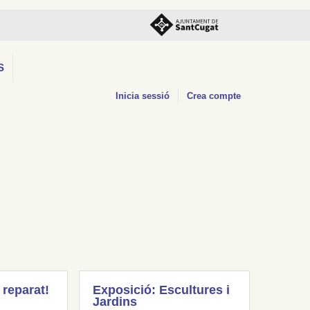
S
Inicia sessió
Crea compte
 reparat!
Exposició: Escultures i
Jardins