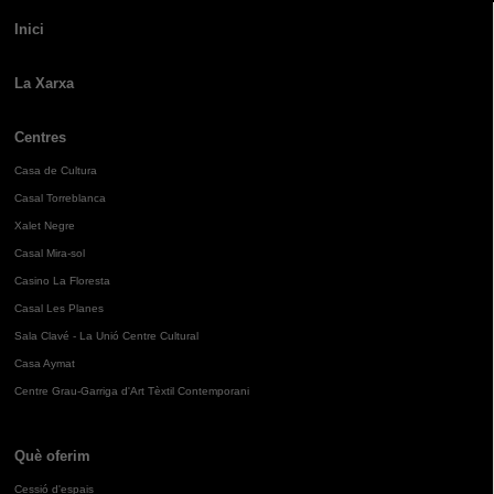
Inici
La Xarxa
Centres
Casa de Cultura
Casal Torreblanca
Xalet Negre
Casal Mira-sol
Casino La Floresta
Casal Les Planes
Sala Clavé - La Unió Centre Cultural
Casa Aymat
Centre Grau-Garriga d'Art Tèxtil Contemporani
Què oferim
Cessió d'espais