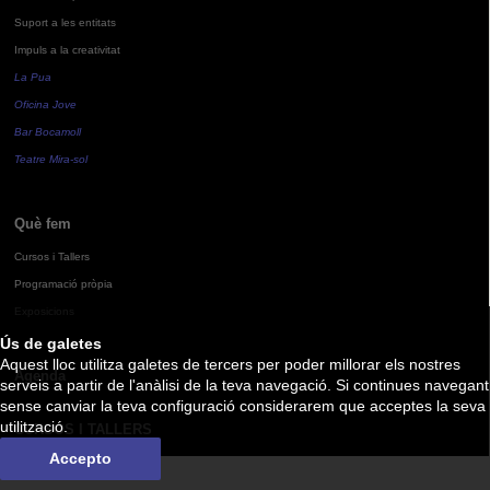
Suport a les entitats
Impuls a la creativitat
La Pua
Oficina Jove
Bar Bocamoll
Teatre Mira-sol
Què fem
Cursos i Tallers
Programació pròpia
Exposicions
Ús de galetes
Aquest lloc utilitza galetes de tercers per poder millorar els nostres
Agenda
serveis a partir de l'anàlisi de la teva navegació. Si continues navegant
sense canviar la teva configuració considerarem que acceptes la seva
utilització.
CURSOS I TALLERS
Accepto