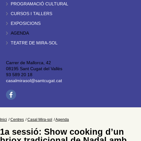
PROGRAMACIÓ CULTURAL
CURSOS I TALLERS
EXPOSICIONS
AGENDA
TEATRE DE MIRA-SOL
Carrer de Mallorca, 42
08195 Sant Cugat del Vallès
93 589 20 18
casalmirasol@santcugat.cat
Inici
Centres
Casal Mira-sol
Agenda
1a sessió: Show cooking d’un
briox tradicional de Nadal amb