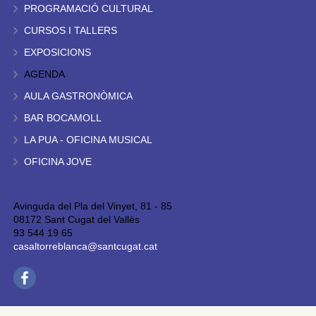
PROGRAMACIÓ CULTURAL
CURSOS I TALLERS
EXPOSICIONS
AGENDA
AULA GASTRONÒMICA
BAR BOCAMOLL
LA PUA - OFICINA MUSICAL
OFICINA JOVE
Avinguda del Pla del Vinyet, 81 - 85
08172 Sant Cugat del Vallès
93 544 19 65
casaltorreblanca@santcugat.cat