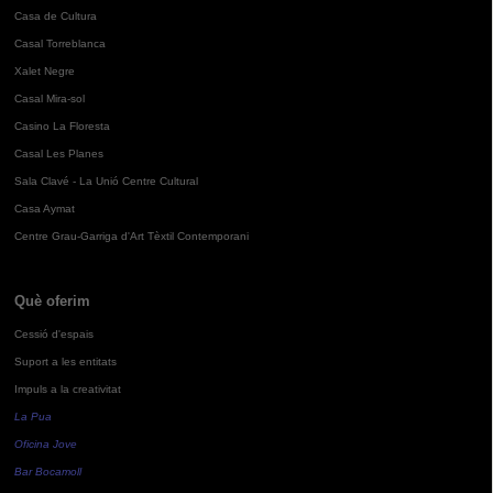
Casa de Cultura
Casal Torreblanca
Xalet Negre
Casal Mira-sol
Casino La Floresta
Casal Les Planes
Sala Clavé - La Unió Centre Cultural
Casa Aymat
Centre Grau-Garriga d'Art Tèxtil Contemporani
Què oferim
Cessió d'espais
Suport a les entitats
Impuls a la creativitat
La Pua
Oficina Jove
Bar Bocamoll