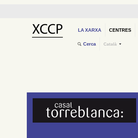
LA XARXA
CENTRES
Cerca
Català