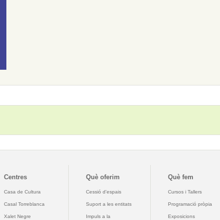
Centres
Què oferim
Què fem
Casa de Cultura
Cessió d'espais
Cursos i Tallers
Casal Torreblanca
Suport a les entitats
Programació pròpia
Xalet Negre
Impuls a la
Exposicions