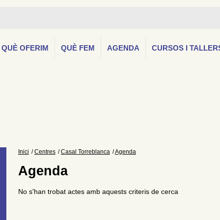
QUÈ OFERIM
QUÈ FEM
AGENDA
CURSOS I TALLER
Inici
Centres
Casal Torreblanca
Agenda
Agenda
No s'han trobat actes amb aquests criteris de cerca