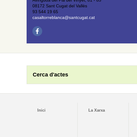
Avinguda del Pla del Vinyet, 81 - 85
08172 Sant Cugat del Vallès
93 544 19 65
casaltorreblanca@santcugat.cat
Cerca d'actes
Inici
La Xarxa