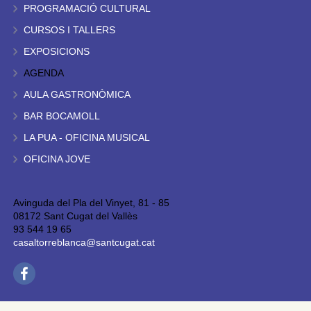
PROGRAMACIÓ CULTURAL
CURSOS I TALLERS
EXPOSICIONS
AGENDA
AULA GASTRONÒMICA
BAR BOCAMOLL
LA PUA - OFICINA MUSICAL
OFICINA JOVE
Avinguda del Pla del Vinyet, 81 - 85
08172 Sant Cugat del Vallès
93 544 19 65
casaltorreblanca@santcugat.cat