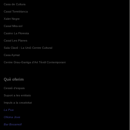
Casa de Cultura
Casal Torreblanca
Xalet Negre
Casal Mira-sol
Casino La Floresta
Casal Les Planes
Sala Clavé - La Unió Centre Cultural
Casa Aymat
Centre Grau-Garriga d'Art Tèxtil Contemporani
Què oferim
Cessió d'espais
Suport a les entitats
Impuls a la creativitat
La Pua
Oficina Jove
Bar Bocamoll