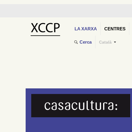
LA XARXA
CENTRES
Cerca
Català