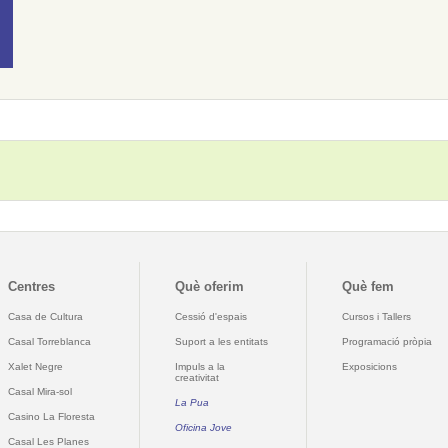
Centres
Què oferim
Què fem
Casa de Cultura
Cessió d'espais
Cursos i Tallers
Casal Torreblanca
Suport a les entitats
Programació pròpia
Xalet Negre
Impuls a la
Exposicions
creativitat
Casal Mira-sol
La Pua
Casino La Floresta
Oficina Jove
Casal Les Planes