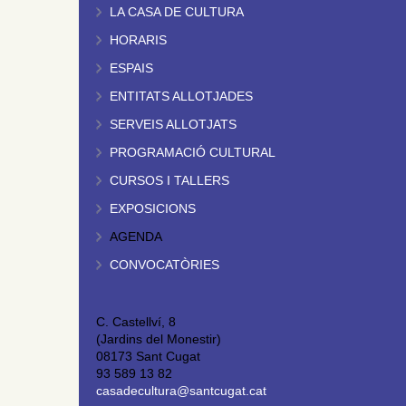
LA CASA DE CULTURA
HORARIS
ESPAIS
ENTITATS ALLOTJADES
SERVEIS ALLOTJATS
PROGRAMACIÓ CULTURAL
CURSOS I TALLERS
EXPOSICIONS
AGENDA
CONVOCATÒRIES
C. Castellví, 8
(Jardins del Monestir)
08173 Sant Cugat
93 589 13 82
casadecultura@santcugat.cat