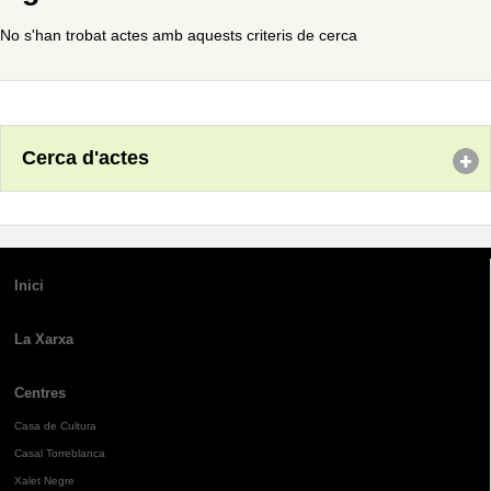
No s'han trobat actes amb aquests criteris de cerca
Cerca d'actes
Inici
La Xarxa
Centres
Casa de Cultura
Casal Torreblanca
Xalet Negre