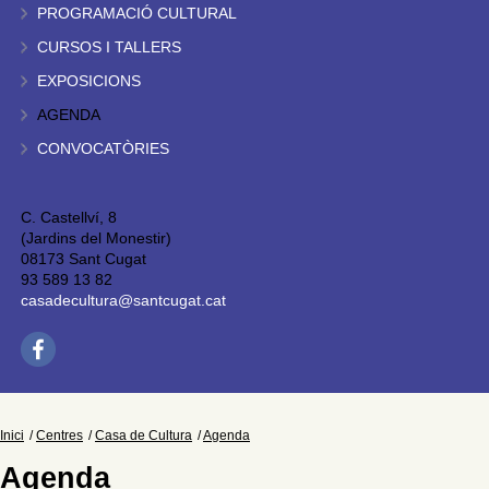
PROGRAMACIÓ CULTURAL
CURSOS I TALLERS
EXPOSICIONS
AGENDA
CONVOCATÒRIES
C. Castellví, 8
(Jardins del Monestir)
08173 Sant Cugat
93 589 13 82
casadecultura@santcugat.cat
Inici
Centres
Casa de Cultura
Agenda
Agenda