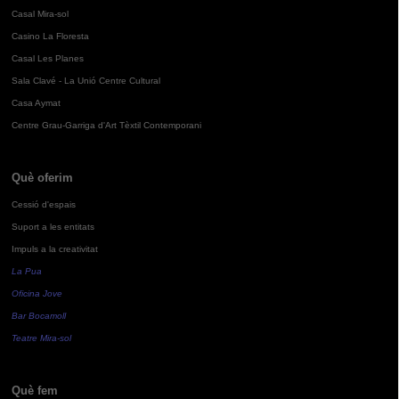
Casal Mira-sol
Casino La Floresta
Casal Les Planes
Sala Clavé - La Unió Centre Cultural
Casa Aymat
Centre Grau-Garriga d'Art Tèxtil Contemporani
Què oferim
Cessió d'espais
Suport a les entitats
Impuls a la creativitat
La Pua
Oficina Jove
Bar Bocamoll
Teatre Mira-sol
Què fem