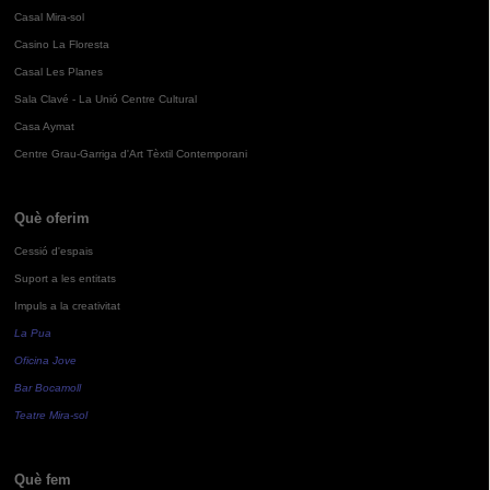
Casal Mira-sol
Casino La Floresta
Casal Les Planes
Sala Clavé - La Unió Centre Cultural
Casa Aymat
Centre Grau-Garriga d'Art Tèxtil Contemporani
Què oferim
Cessió d'espais
Suport a les entitats
Impuls a la creativitat
La Pua
Oficina Jove
Bar Bocamoll
Teatre Mira-sol
Què fem