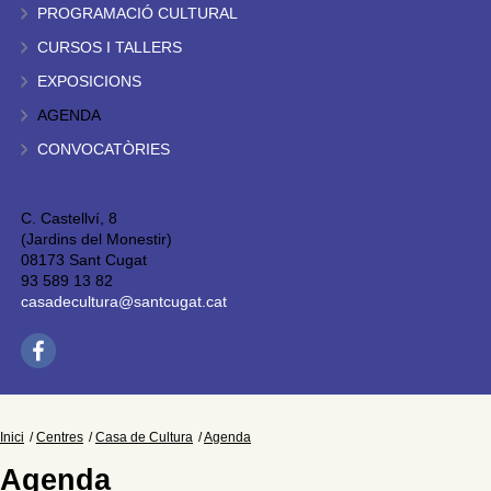
PROGRAMACIÓ CULTURAL
CURSOS I TALLERS
EXPOSICIONS
AGENDA
CONVOCATÒRIES
C. Castellví, 8
(Jardins del Monestir)
08173 Sant Cugat
93 589 13 82
casadecultura@santcugat.cat
Inici
Centres
Casa de Cultura
Agenda
Agenda