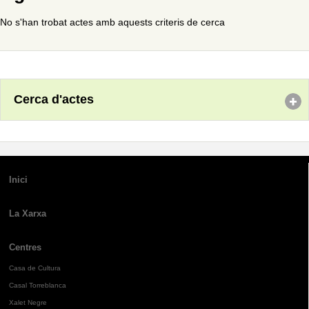
No s'han trobat actes amb aquests criteris de cerca
Cerca d'actes
Inici
La Xarxa
Centres
Casa de Cultura
Casal Torreblanca
Xalet Negre