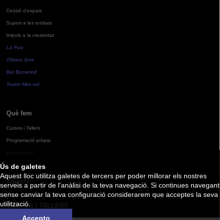
Cessió d'espais
Suport a les entitats
Impuls a la creativitat
La Pua
Oficina Jove
Bar Bocamoll
Teatre Mira-sol
Què fem
Cursos i Tallers
Programació pròpia
Exposicions
Ús de galetes
Aquest lloc utilitza galetes de tercers per poder millorar els nostres
Agenda
serveis a partir de l'anàlisi de la teva navegació. Si continues navegant
sense canviar la teva configuració considerarem que acceptes la seva
utilització.
CURSOS I TALLERS
Accepto