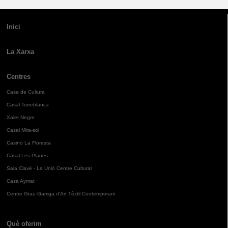
Inici
La Xarxa
Centres
Casa de Cultura
Casal Torreblanca
Xalet Negre
Casal Mira-sol
Casino La Floresta
Casal Les Planes
Sala Clavé - La Unió Centre Cultural
Casa Aymat
Centre Grau-Garriga d'Art Tèxtil Contemporani
Què oferim