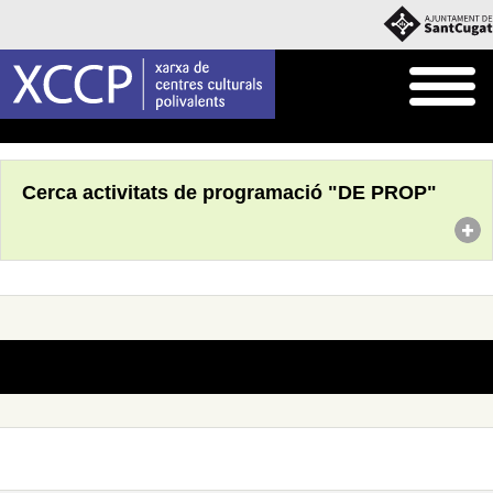
Inici
Què fem
Programació pròpia
Cerca activitats de programació "DE PROP"
No s'han trobat actes amb aquests criteris de cerca