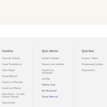
Centres
Què oferim
Què fem
Casa de Cultura
Cessió d'espais
Cursos i Tallers
Casal Torreblanca
Suport a les entitats
Programació pròpia
Xalet Negre
Impuls a la
Exposicions
creativitat
Casal Mira-sol
La Pua
Casino La Floresta
Oficina Jove
Casal Les Planes
Bar Bocamoll
Sala Clavé - La Unió
Centre Cultural
Teatre Mira-sol
Casa Aymat