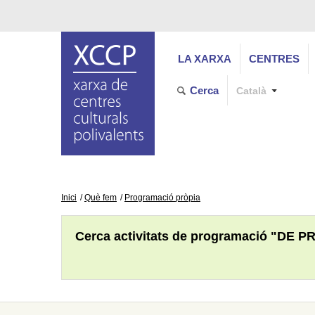
LA XARXA
CENTRES
Cerca
Català
Inici
Què fem
Programació pròpia
Cerca activitats de programació "DE P