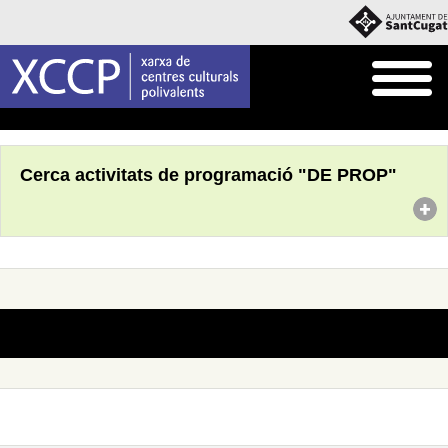
Inici
Què fem
Programació pròpia
Cerca activitats de programació "DE PROP"
No s'han trobat actes amb aquests criteris de cerca