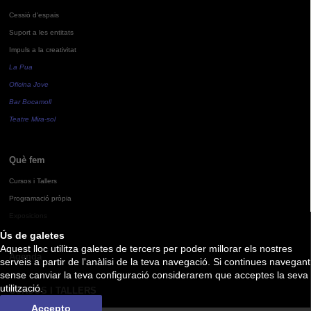
Cessió d'espais
Suport a les entitats
Impuls a la creativitat
La Pua
Oficina Jove
Bar Bocamoll
Teatre Mira-sol
Què fem
Cursos i Tallers
Programació pròpia
Exposicions
Ús de galetes
Aquest lloc utilitza galetes de tercers per poder millorar els nostres
Agenda
serveis a partir de l'anàlisi de la teva navegació. Si continues navegant
sense canviar la teva configuració considerarem que acceptes la seva
utilització.
CURSOS I TALLERS
Accepto