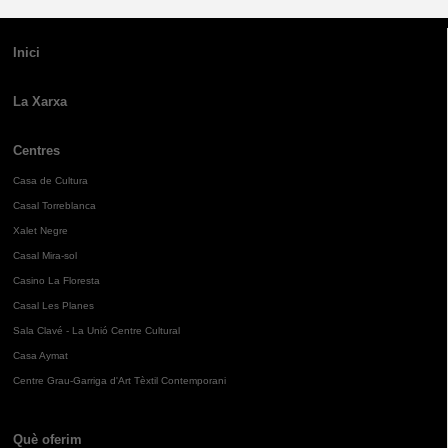
Inici
La Xarxa
Centres
Casa de Cultura
Casal Torreblanca
Xalet Negre
Casal Mira-sol
Casino La Floresta
Casal Les Planes
Sala Clavé - La Unió Centre Cultural
Casa Aymat
Centre Grau-Garriga d'Art Tèxtil Contemporani
Què oferim