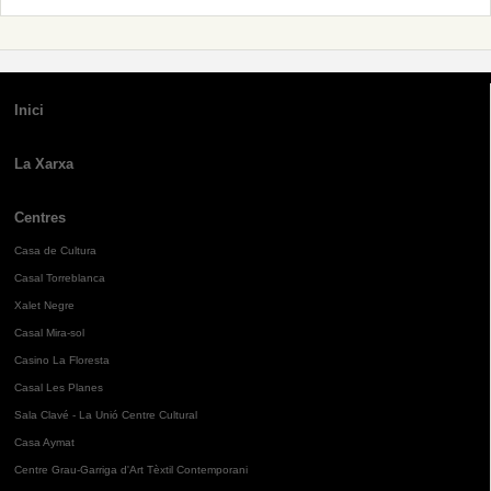
Inici
La Xarxa
Centres
Casa de Cultura
Casal Torreblanca
Xalet Negre
Casal Mira-sol
Casino La Floresta
Casal Les Planes
Sala Clavé - La Unió Centre Cultural
Casa Aymat
Centre Grau-Garriga d'Art Tèxtil Contemporani