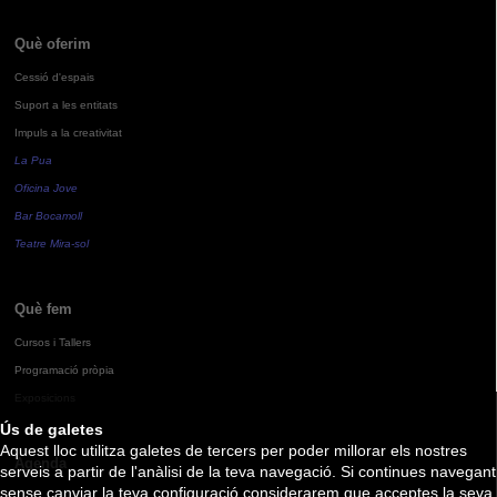
Què oferim
Cessió d'espais
Suport a les entitats
Impuls a la creativitat
La Pua
Oficina Jove
Bar Bocamoll
Teatre Mira-sol
Què fem
Cursos i Tallers
Programació pròpia
Exposicions
Ús de galetes
Aquest lloc utilitza galetes de tercers per poder millorar els nostres
Agenda
serveis a partir de l'anàlisi de la teva navegació. Si continues navegant
sense canviar la teva configuració considerarem que acceptes la seva