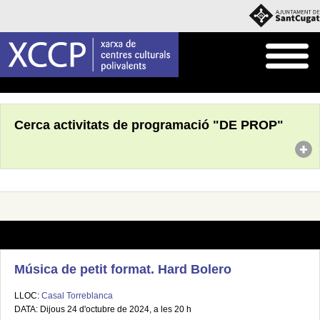
Inici
Què fem
Programació pròpia
Cerca activitats de programació "DE PROP"
Música de petit format. Hard Bolero
LLOC:
Casal Torreblanca
DATA: Dijous 24 d'octubre de 2024, a les 20 h