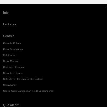
Inici
La Xarxa
Centres
Casa de Cultura
Casal Torreblanca
Xalet Negre
Casal Mira-sol
Casino La Floresta
Casal Les Planes
Sala Clavé - La Unió Centre Cultural
Casa Aymat
Centre Grau-Garriga d'Art Tèxtil Contemporani
Què oferim