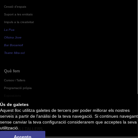
Cessió d'espais
Suport a les entitats
Impuls a la creativitat
La Pua
Oficina Jove
Bar Bocamoll
Teatre Mira-sol
Què fem
Cursos i Tallers
Programació pròpia
Exposicions
Ús de galetes
Aquest lloc utilitza galetes de tercers per poder millorar els nostres
Agenda
serveis a partir de l'anàlisi de la teva navegació. Si continues navegant
sense canviar la teva configuració considerarem que acceptes la seva
utilització.
CURSOS I TALLERS
Accepto