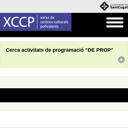
Inici
Què fem
Programació pròpia
Cerca activitats de programació "DE PROP"
No s'han trobat actes amb aquests criteris de cerca