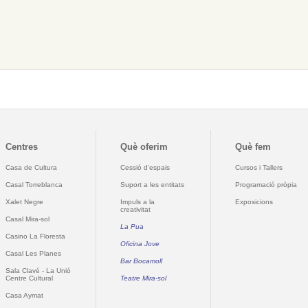
Centres
Què oferim
Què fem
Casa de Cultura
Cessió d'espais
Cursos i Tallers
Casal Torreblanca
Suport a les entitats
Programació pròpia
Xalet Negre
Impuls a la
Exposicions
creativitat
Casal Mira-sol
La Pua
Casino La Floresta
Oficina Jove
Casal Les Planes
Bar Bocamoll
Sala Clavé - La Unió
Centre Cultural
Teatre Mira-sol
Casa Aymat