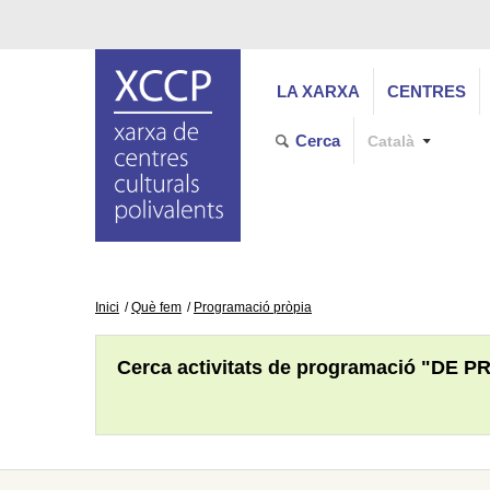
LA XARXA
CENTRES
Cerca
Català
Inici
Què fem
Programació pròpia
Cerca activitats de programació "DE P