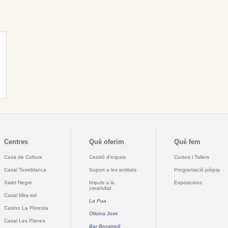
Centres
Què oferim
Què fem
Casa de Cultura
Cessió d'espais
Cursos i Tallers
Casal Torreblanca
Suport a les entitats
Programació pròpia
Xalet Negre
Impuls a la
Exposicions
creativitat
Casal Mira-sol
La Pua
Casino La Floresta
Oficina Jove
Casal Les Planes
Bar Bocamoll