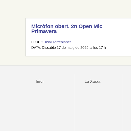
Micròfon obert. 2n Open Mic
Primavera
LLOC:
Casal Torreblanca
DATA: Dissabte 17 de maig de 2025, a les 17 h
Inici
La Xarxa