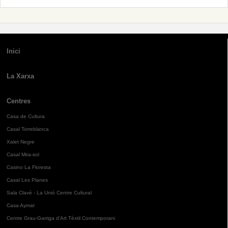
Inici
La Xarxa
Centres
Casa de Cultura
Casal Torreblanca
Xalet Negre
Casal Mira-sol
Casino La Floresta
Casal Les Planes
Sala Clavé - La Unió Centre Cultural
Casa Aymat
Centre Grau-Garriga d'Art Tèxtil Contemporani