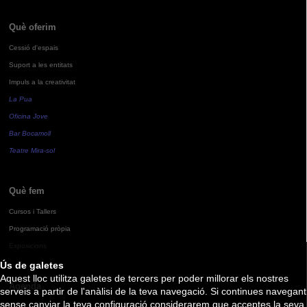
Què oferim
Cessió d'espais
Suport a les entitats
Impuls a la creativitat
La Pua
Oficina Jove
Bar Bocamoll
Teatre Mira-sol
Què fem
Cursos i Tallers
Programació pròpia
Exposicions
Ús de galetes
Aquest lloc utilitza galetes de tercers per poder millorar els nostres
Agenda
serveis a partir de l'anàlisi de la teva navegació. Si continues navegant
sense canviar la teva configuració considerarem que acceptes la seva