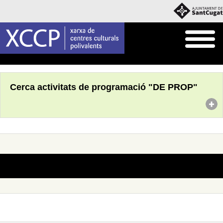
Inici
Què fem
Programació pròpia
Cerca activitats de programació "DE PROP"
No s'han trobat actes amb aquests criteris de cerca