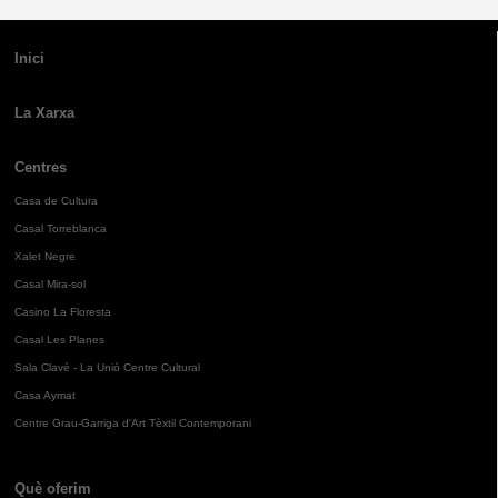
Inici
La Xarxa
Centres
Casa de Cultura
Casal Torreblanca
Xalet Negre
Casal Mira-sol
Casino La Floresta
Casal Les Planes
Sala Clavé - La Unió Centre Cultural
Casa Aymat
Centre Grau-Garriga d'Art Tèxtil Contemporani
Què oferim