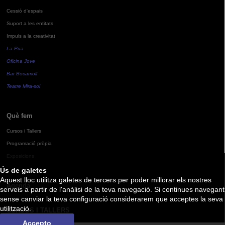
Cessió d'espais
Suport a les entitats
Impuls a la creativitat
La Pua
Oficina Jove
Bar Bocamoll
Teatre Mira-sol
Què fem
Cursos i Tallers
Programació pròpia
Exposicions
Ús de galetes
Aquest lloc utilitza galetes de tercers per poder millorar els nostres
Agenda
serveis a partir de l'anàlisi de la teva navegació. Si continues navegant
sense canviar la teva configuració considerarem que acceptes la seva
utilització.
CURSOS I TALLERS
Accepto