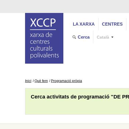
LA XARXA
CENTRES
Cerca
Català
Inici
Què fem
Programació pròpia
Cerca activitats de programació "DE P