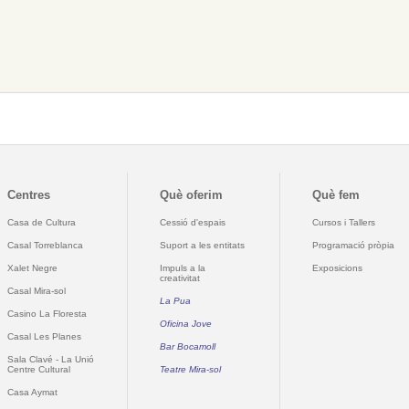
Centres
Què oferim
Què fem
Casa de Cultura
Cessió d'espais
Cursos i Tallers
Casal Torreblanca
Suport a les entitats
Programació pròpia
Xalet Negre
Impuls a la
Exposicions
creativitat
Casal Mira-sol
La Pua
Casino La Floresta
Oficina Jove
Casal Les Planes
Bar Bocamoll
Sala Clavé - La Unió
Centre Cultural
Teatre Mira-sol
Casa Aymat