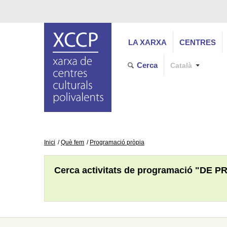
LA XARXA
CENTRES
Cerca
Català
Inici
Què fem
Programació pròpia
Cerca activitats de programació "DE P