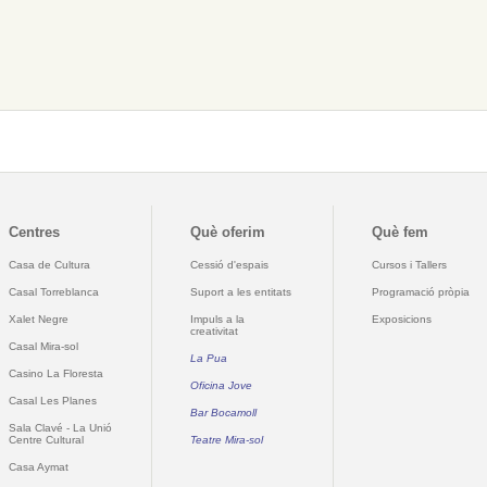
Centres
Què oferim
Què fem
Casa de Cultura
Cessió d'espais
Cursos i Tallers
Casal Torreblanca
Suport a les entitats
Programació pròpia
Xalet Negre
Impuls a la
Exposicions
creativitat
Casal Mira-sol
La Pua
Casino La Floresta
Oficina Jove
Casal Les Planes
Bar Bocamoll
Sala Clavé - La Unió
Centre Cultural
Teatre Mira-sol
Casa Aymat