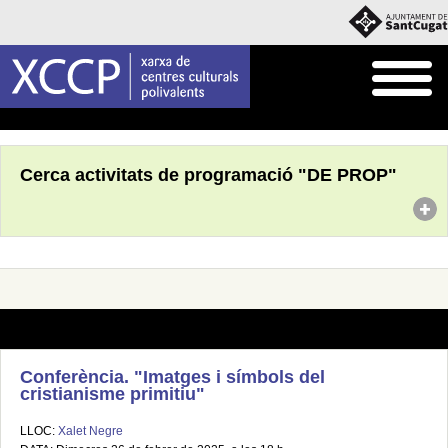
Inici
Què fem
Programació pròpia
Cerca activitats de programació "DE PROP"
Conferència. "Imatges i símbols del
cristianisme primitiu"
LLOC:
Xalet Negre