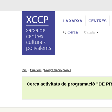
LA XARXA
CENTRES
Cerca
Català
Inici
Què fem
Programació pròpia
Cerca activitats de programació "DE P