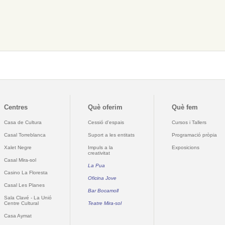
Centres
Què oferim
Què fem
Casa de Cultura
Cessió d'espais
Cursos i Tallers
Casal Torreblanca
Suport a les entitats
Programació pròpia
Xalet Negre
Impuls a la
Exposicions
creativitat
Casal Mira-sol
La Pua
Casino La Floresta
Oficina Jove
Casal Les Planes
Bar Bocamoll
Sala Clavé - La Unió
Centre Cultural
Teatre Mira-sol
Casa Aymat