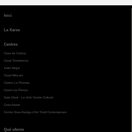
Inici
La Xarxa
Centres
Casa de Cultura
Casal Torreblanca
Xalet Negre
Casal Mira-sol
Casino La Floresta
Casal Les Planes
Sala Clavé - La Unió Centre Cultural
Casa Aymat
Centre Grau-Garriga d'Art Tèxtil Contemporani
Què oferim