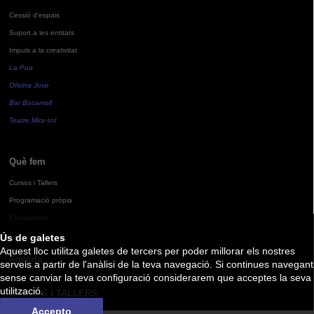
Cessió d'espais
Suport a les entitats
Impuls a la creativitat
La Pua
Oficina Jove
Bar Bocamoll
Teatre Mira-sol
Què fem
Cursos i Tallers
Programació pròpia
Exposicions
Ús de galetes
Aquest lloc utilitza galetes de tercers per poder millorar els nostres
Agenda
serveis a partir de l'anàlisi de la teva navegació. Si continues navegant
sense canviar la teva configuració considerarem que acceptes la seva
utilització.
CURSOS I TALLERS
Accepto