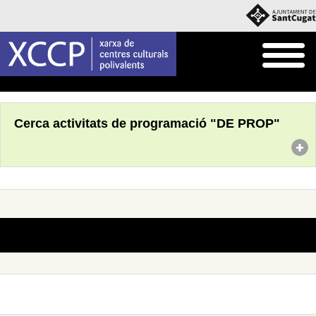
Inici
Què fem
Programació pròpia
Cerca activitats de programació "DE PROP"
No s'han trobat actes amb aquests criteris de cerca