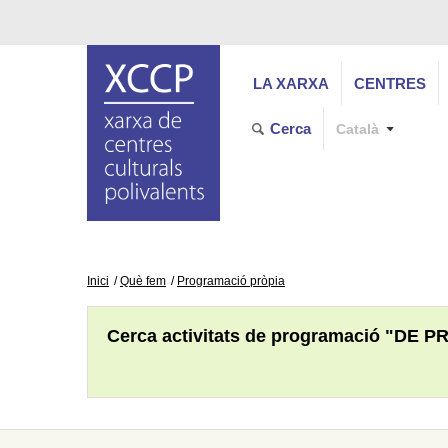
LA XARXA
CENTRES
Cerca
Català
Inici
Què fem
Programació pròpia
Cerca activitats de programació "DE P