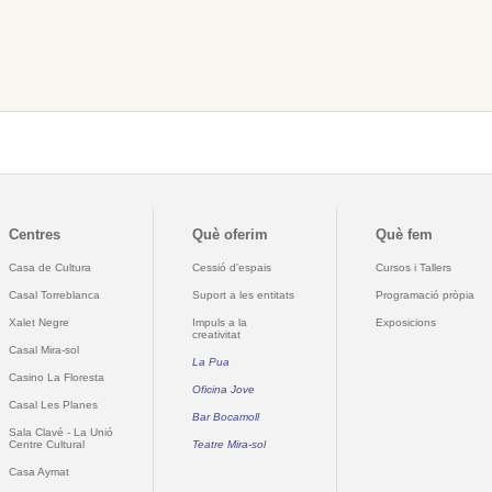
Centres
Què oferim
Què fem
Casa de Cultura
Cessió d'espais
Cursos i Tallers
Casal Torreblanca
Suport a les entitats
Programació pròpia
Xalet Negre
Impuls a la
Exposicions
creativitat
Casal Mira-sol
La Pua
Casino La Floresta
Oficina Jove
Casal Les Planes
Bar Bocamoll
Sala Clavé - La Unió
Centre Cultural
Teatre Mira-sol
Casa Aymat