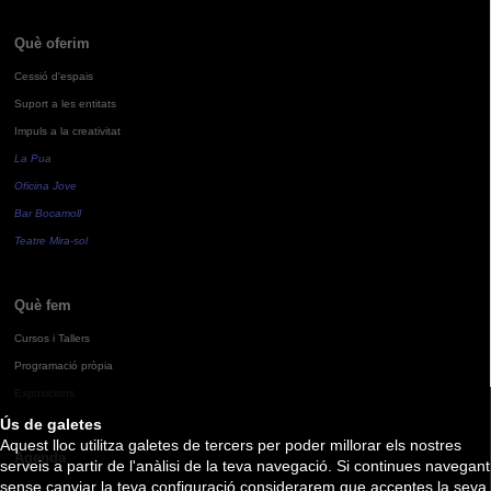
Què oferim
Cessió d'espais
Suport a les entitats
Impuls a la creativitat
La Pua
Oficina Jove
Bar Bocamoll
Teatre Mira-sol
Què fem
Cursos i Tallers
Programació pròpia
Exposicions
Ús de galetes
Aquest lloc utilitza galetes de tercers per poder millorar els nostres
Agenda
serveis a partir de l'anàlisi de la teva navegació. Si continues navegant
sense canviar la teva configuració considerarem que acceptes la seva