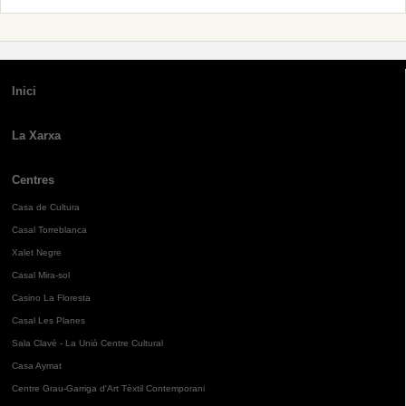
Inici
La Xarxa
Centres
Casa de Cultura
Casal Torreblanca
Xalet Negre
Casal Mira-sol
Casino La Floresta
Casal Les Planes
Sala Clavé - La Unió Centre Cultural
Casa Aymat
Centre Grau-Garriga d'Art Tèxtil Contemporani