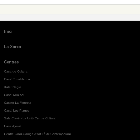
Inici
La Xarxa
Centres
Casa de Cultura
Casal Torreblanca
Xalet Negre
Casal Mira-sol
Casino La Floresta
Casal Les Planes
Sala Clavé - La Unió Centre Cultural
Casa Aymat
Centre Grau-Garriga d'Art Tèxtil Contemporani