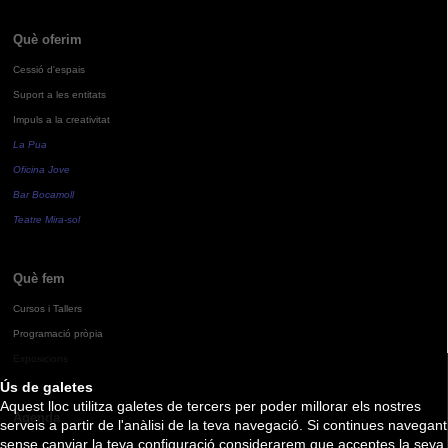
Què oferim
Cessió d'espais
Suport a les entitats
Impuls a la creativitat
La Pua
Oficina Jove
Bar Bocamoll
Teatre Mira-sol
Què fem
Cursos i Tallers
Programació pròpia
Exposicions
Ús de galetes
Aquest lloc utilitza galetes de tercers per poder millorar els nostres
Agenda
serveis a partir de l'anàlisi de la teva navegació. Si continues navegant
sense canviar la teva configuració considerarem que acceptes la seva