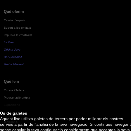
Què oferim
Cessió d'espais
Suport a les entitats
Impuls a la creativitat
La Pua
Oficina Jove
Bar Bocamoll
Teatre Mira-sol
Què fem
Cursos i Tallers
Programació pròpia
Exposicions
Ús de galetes
Aquest lloc utilitza galetes de tercers per poder millorar els nostres
Agenda
serveis a partir de l'anàlisi de la teva navegació. Si continues navegant
sense canviar la teva configuració considerarem que acceptes la seva