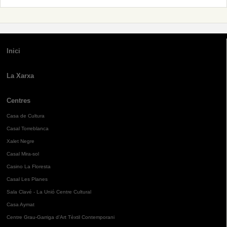
Inici
La Xarxa
Centres
Casa de Cultura
Casal Torreblanca
Xalet Negre
Casal Mira-sol
Casino La Floresta
Casal Les Planes
Sala Clavé - La Unió Centre Cultural
Casa Aymat
Centre Grau-Garriga d'Art Tèxtil Contemporani