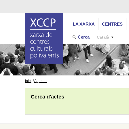
LA XARXA
CENTRES
Cerca
Català
Inici
Agenda
Cerca d'actes