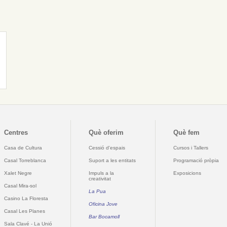
Centres
Què oferim
Què fem
Casa de Cultura
Cessió d'espais
Cursos i Tallers
Casal Torreblanca
Suport a les entitats
Programació pròpia
Xalet Negre
Impuls a la
Exposicions
creativitat
Casal Mira-sol
La Pua
Casino La Floresta
Oficina Jove
Casal Les Planes
Bar Bocamoll
Sala Clavé - La Unió