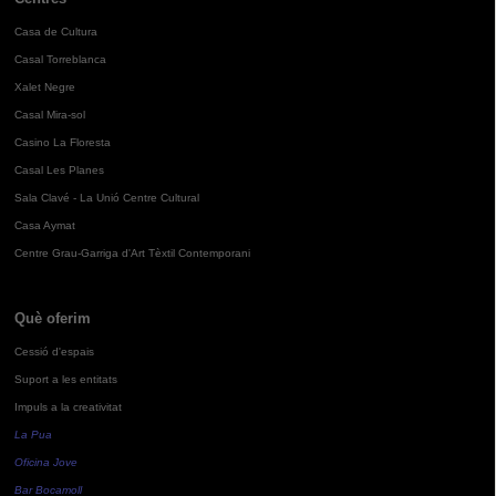
Casa de Cultura
Casal Torreblanca
Xalet Negre
Casal Mira-sol
Casino La Floresta
Casal Les Planes
Sala Clavé - La Unió Centre Cultural
Casa Aymat
Centre Grau-Garriga d'Art Tèxtil Contemporani
Què oferim
Cessió d'espais
Suport a les entitats
Impuls a la creativitat
La Pua
Oficina Jove
Bar Bocamoll