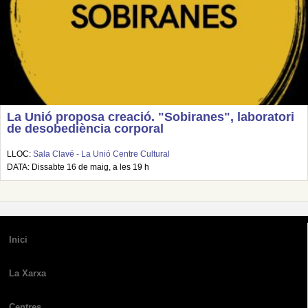
La Unió proposa creació. "Sobiranes", laboratori
de desobediència corporal
LLOC:
Sala Clavé - La Unió Centre Cultural
DATA: Dissabte 16 de maig, a les 19 h
Inici
La Xarxa
Centres