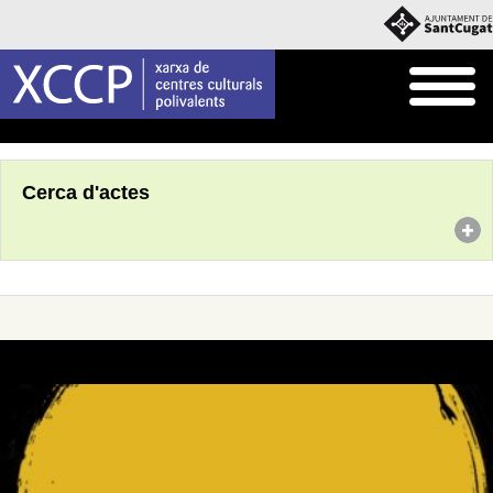
Inici
Agenda
Cerca d'actes