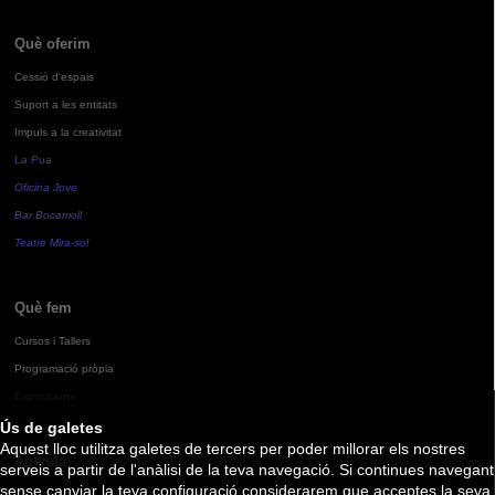
Què oferim
Cessió d'espais
Suport a les entitats
Impuls a la creativitat
La Pua
Oficina Jove
Bar Bocamoll
Teatre Mira-sol
Què fem
Cursos i Tallers
Programació pròpia
Exposicions
Ús de galetes
Aquest lloc utilitza galetes de tercers per poder millorar els nostres
Agenda
serveis a partir de l'anàlisi de la teva navegació. Si continues navegant
sense canviar la teva configuració considerarem que acceptes la seva