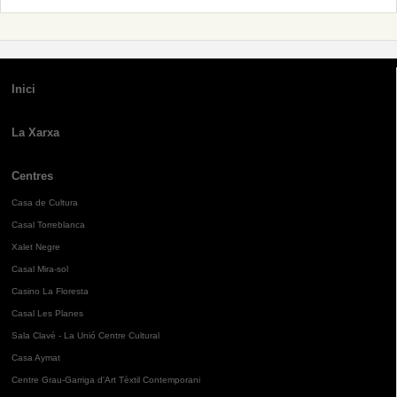
Inici
La Xarxa
Centres
Casa de Cultura
Casal Torreblanca
Xalet Negre
Casal Mira-sol
Casino La Floresta
Casal Les Planes
Sala Clavé - La Unió Centre Cultural
Casa Aymat
Centre Grau-Garriga d'Art Tèxtil Contemporani