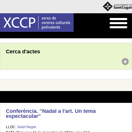
Inici
Agenda
Cerca d'actes
Conferència. "Nadal a l'art. Un tema
espectacular"
LLOC:
Xalet Negre