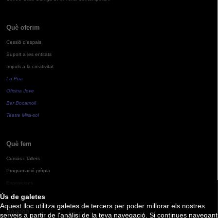
Què oferim
Cessió d'espais
Suport a les entitats
Impuls a la creativitat
La Pua
Oficina Jove
Bar Bocamoll
Teatre Mira-sol
Què fem
Cursos i Tallers
Programació pròpia
Exposicions
Ús de galetes
Aquest lloc utilitza galetes de tercers per poder millorar els nostres
Agenda
serveis a partir de l'anàlisi de la teva navegació. Si continues navegant