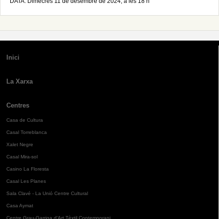
DATA: Dimecres 11 de desembre de 2024, a les 18 h
Inici
La Xarxa
Centres
Casa de Cultura
Casal Torreblanca
Xalet Negre
Casal Mira-sol
Casino La Floresta
Casal Les Planes
Sala Clavé - La Unió Centre Cultural
Casa Aymat
Centre Grau-Garriga d'Art Tèxtil Contemporani