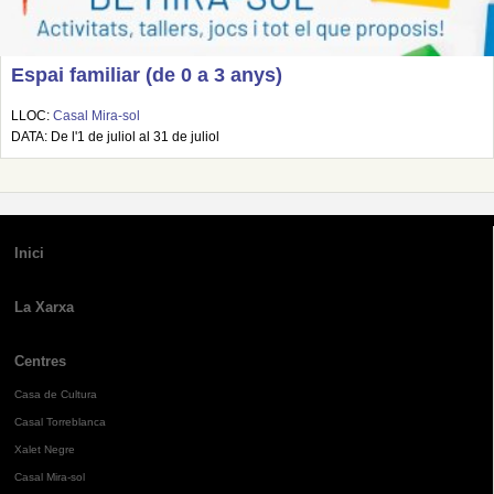
Espai familiar (de 0 a 3 anys)
LLOC:
Casal Mira-sol
DATA: De l'1 de juliol al 31 de juliol
Inici
La Xarxa
Centres
Casa de Cultura
Casal Torreblanca
Xalet Negre
Casal Mira-sol