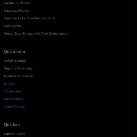
Casino La Floresta
Casal Les Planes
Sala Clavé - La Unió Centre Cultural
Casa Aymat
Centre Grau-Garriga d'Art Tèxtil Contemporani
Què oferim
Cessió d'espais
Suport a les entitats
Impuls a la creativitat
La Pua
Oficina Jove
Bar Bocamoll
Teatre Mira-sol
Què fem
Cursos i Tallers