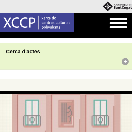
Inici
Agenda
Cerca d'actes