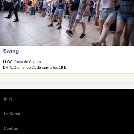
Swing
LLOC:
Casa de Cultura
DATA: Diumenge 21 de juny, a les 19 h
Inici
La Xarxa
Centres