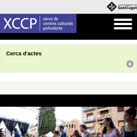
Inici
Agenda
Cerca d'actes