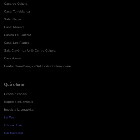
Casa de Cultura
Casal Torreblanca
Xalet Negre
Casal Mira-sol
Casino La Floresta
Casal Les Planes
Sala Clavé - La Unió Centre Cultural
Casa Aymat
Centre Grau-Garriga d'Art Tèxtil Contemporani
Què oferim
Cessió d'espais
Suport a les entitats
Impuls a la creativitat
La Pua
Oficina Jove
Bar Bocamoll