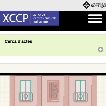
Inici
Agenda
Cerca d'actes