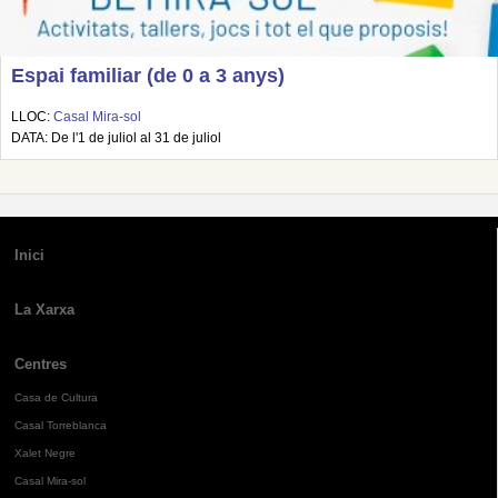
Espai familiar (de 0 a 3 anys)
LLOC:
Casal Mira-sol
DATA: De l'1 de juliol al 31 de juliol
Inici
La Xarxa
Centres
Casa de Cultura
Casal Torreblanca
Xalet Negre
Casal Mira-sol