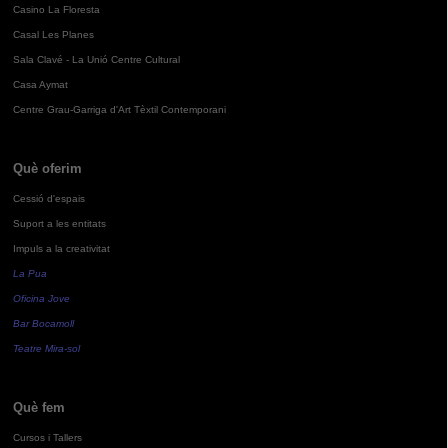
Casino La Floresta
Casal Les Planes
Sala Clavé - La Unió Centre Cultural
Casa Aymat
Centre Grau-Garriga d'Art Tèxtil Contemporani
Què oferim
Cessió d'espais
Suport a les entitats
Impuls a la creativitat
La Pua
Oficina Jove
Bar Bocamoll
Teatre Mira-sol
Què fem
Cursos i Tallers