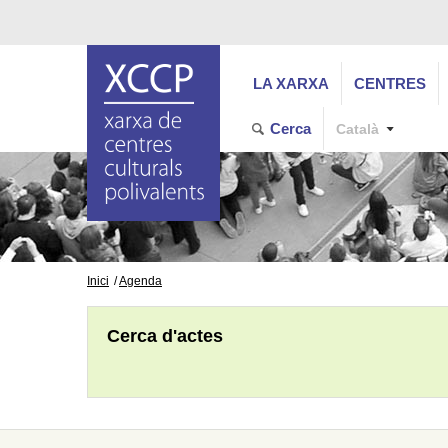
LA XARXA
CENTRES
Cerca
Català
Inici
Agenda
Cerca d'actes