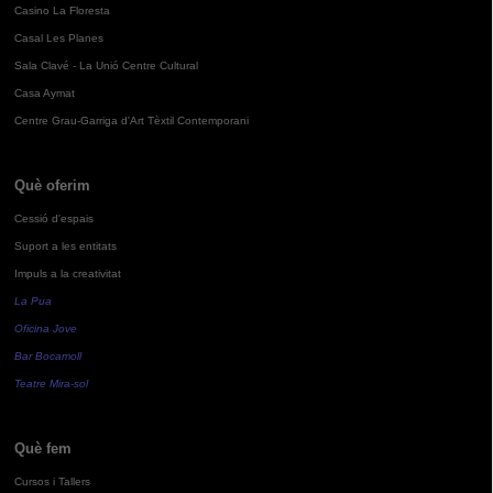
Casino La Floresta
Casal Les Planes
Sala Clavé - La Unió Centre Cultural
Casa Aymat
Centre Grau-Garriga d'Art Tèxtil Contemporani
Què oferim
Cessió d'espais
Suport a les entitats
Impuls a la creativitat
La Pua
Oficina Jove
Bar Bocamoll
Teatre Mira-sol
Què fem
Cursos i Tallers