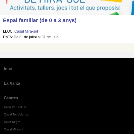
Espai familiar (de 0 a 3 anys)
LLOC:
Casal Mira-sol
DATA: De l'1 de juliol al 31 de juliol
Inici
La Xarxa
Centres
Casa de Cultura
Casal Torreblanca
Xalet Negre
Casal Mira-sol