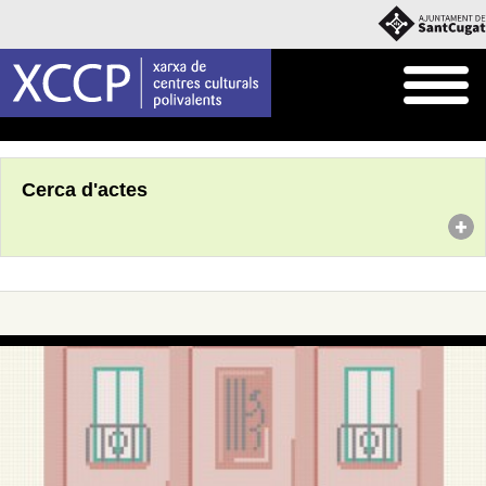
Inici
Agenda
Cerca d'actes