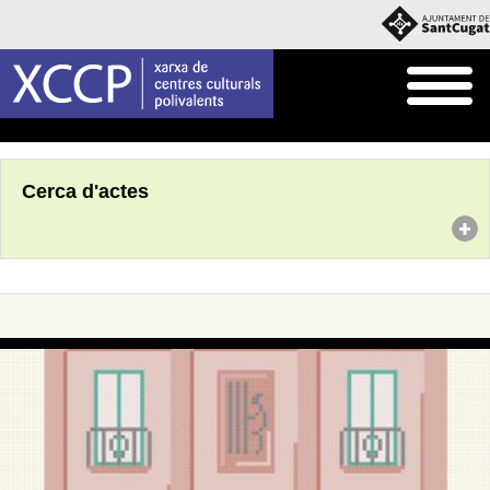
Inici
Agenda
Cerca d'actes