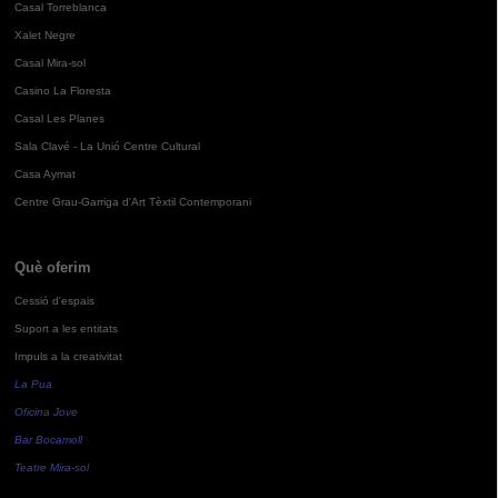
Casal Torreblanca
Xalet Negre
Casal Mira-sol
Casino La Floresta
Casal Les Planes
Sala Clavé - La Unió Centre Cultural
Casa Aymat
Centre Grau-Garriga d'Art Tèxtil Contemporani
Què oferim
Cessió d'espais
Suport a les entitats
Impuls a la creativitat
La Pua
Oficina Jove
Bar Bocamoll
Teatre Mira-sol