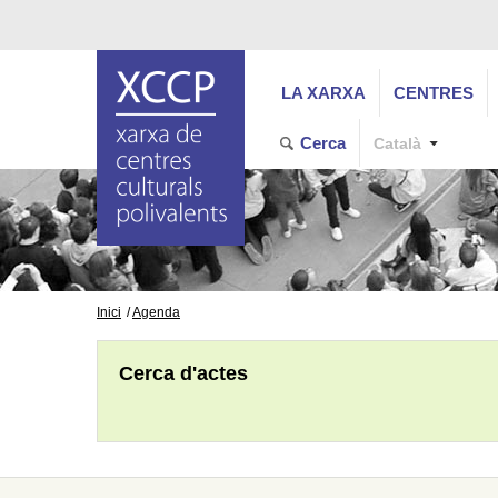
LA XARXA
CENTRES
Cerca
Català
Inici
Agenda
Cerca d'actes