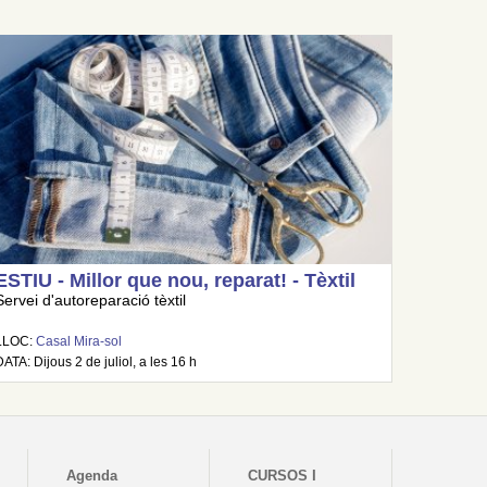
ESTIU - Millor que nou, reparat! - Tèxtil
Servei d'autoreparació tèxtil
LLOC:
Casal Mira-sol
DATA: Dijous 2 de juliol, a les 16 h
Agenda
CURSOS I