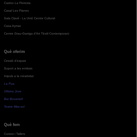
Casino La Floresta
Casal Les Planes
Sala Clavé - La Unió Centre Cultural
Casa Aymat
Centre Grau-Garriga d'Art Tèxtil Contemporani
Què oferim
Cessió d'espais
Suport a les entitats
Impuls a la creativitat
La Pua
Oficina Jove
Bar Bocamoll
Teatre Mira-sol
Què fem
Cursos i Tallers