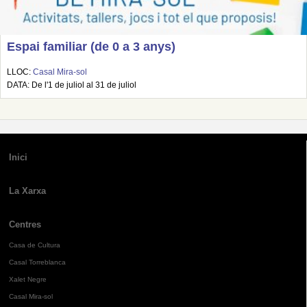
Espai familiar (de 0 a 3 anys)
LLOC:
Casal Mira-sol
DATA: De l'1 de juliol al 31 de juliol
Inici
La Xarxa
Centres
Casa de Cultura
Casal Torreblanca
Xalet Negre
Casal Mira-sol