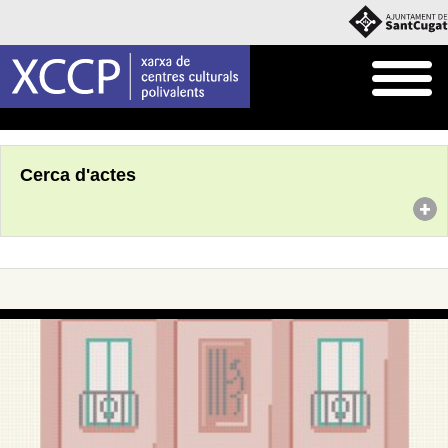
Inici
Agenda
Cerca d'actes