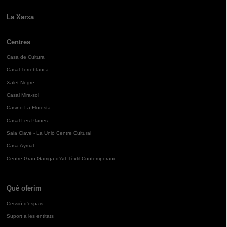
La Xarxa
Centres
Casa de Cultura
Casal Torreblanca
Xalet Negre
Casal Mira-sol
Casino La Floresta
Casal Les Planes
Sala Clavé - La Unió Centre Cultural
Casa Aymat
Centre Grau-Garriga d'Art Tèxtil Contemporani
Què oferim
Cessió d'espais
Suport a les entitats