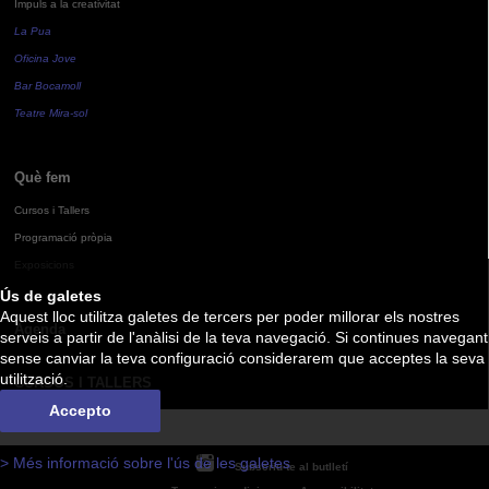
Impuls a la creativitat
La Pua
Oficina Jove
Bar Bocamoll
Teatre Mira-sol
Què fem
Cursos i Tallers
Programació pròpia
Exposicions
Ús de galetes
Aquest lloc utilitza galetes de tercers per poder millorar els nostres
Agenda
serveis a partir de l'anàlisi de la teva navegació. Si continues navegant
sense canviar la teva configuració considerarem que acceptes la seva
utilització.
CURSOS I TALLERS
Accepto
> Més informació sobre l'ús de les galetes
Subscriu-te al butlletí