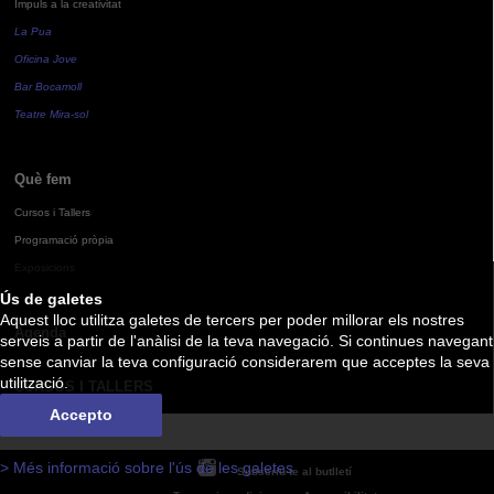
Impuls a la creativitat
La Pua
Oficina Jove
Bar Bocamoll
Teatre Mira-sol
Què fem
Cursos i Tallers
Programació pròpia
Exposicions
Ús de galetes
Aquest lloc utilitza galetes de tercers per poder millorar els nostres
Agenda
serveis a partir de l'anàlisi de la teva navegació. Si continues navegant
sense canviar la teva configuració considerarem que acceptes la seva
utilització.
CURSOS I TALLERS
Accepto
> Més informació sobre l'ús de les galetes
Subscriu-te al butlletí