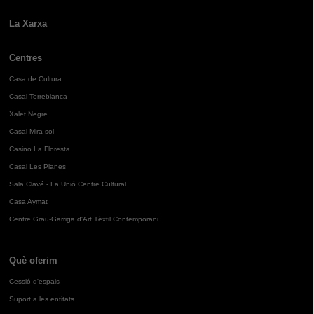
La Xarxa
Centres
Casa de Cultura
Casal Torreblanca
Xalet Negre
Casal Mira-sol
Casino La Floresta
Casal Les Planes
Sala Clavé - La Unió Centre Cultural
Casa Aymat
Centre Grau-Garriga d'Art Tèxtil Contemporani
Què oferim
Cessió d'espais
Suport a les entitats