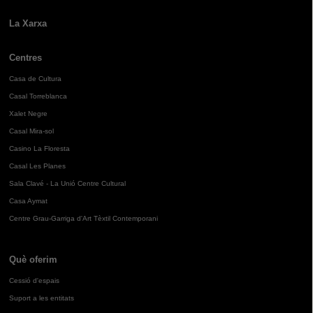
La Xarxa
Centres
Casa de Cultura
Casal Torreblanca
Xalet Negre
Casal Mira-sol
Casino La Floresta
Casal Les Planes
Sala Clavé - La Unió Centre Cultural
Casa Aymat
Centre Grau-Garriga d'Art Tèxtil Contemporani
Què oferim
Cessió d'espais
Suport a les entitats