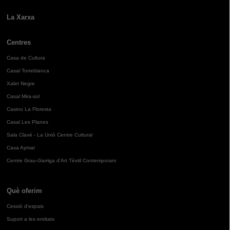
La Xarxa
Centres
Casa de Cultura
Casal Torreblanca
Xalet Negre
Casal Mira-sol
Casino La Floresta
Casal Les Planes
Sala Clavé - La Unió Centre Cultural
Casa Aymat
Centre Grau-Garriga d'Art Tèxtil Contemporani
Què oferim
Cessió d'espais
Suport a les entitats