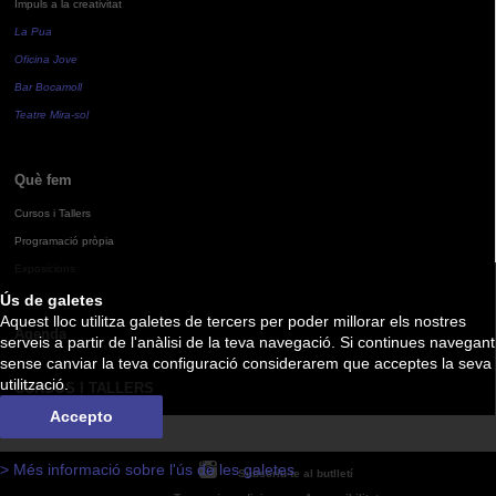
Impuls a la creativitat
La Pua
Oficina Jove
Bar Bocamoll
Teatre Mira-sol
Què fem
Cursos i Tallers
Programació pròpia
Exposicions
Ús de galetes
Aquest lloc utilitza galetes de tercers per poder millorar els nostres
Agenda
serveis a partir de l'anàlisi de la teva navegació. Si continues navegant
sense canviar la teva configuració considerarem que acceptes la seva
utilització.
CURSOS I TALLERS
Accepto
> Més informació sobre l'ús de les galetes
Subscriu-te al butlletí