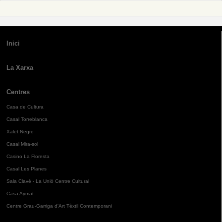
Inici
La Xarxa
Centres
Casa de Cultura
Casal Torreblanca
Xalet Negre
Casal Mira-sol
Casino La Floresta
Casal Les Planes
Sala Clavé - La Unió Centre Cultural
Casa Aymat
Centre Grau-Garriga d'Art Tèxtil Contemporani