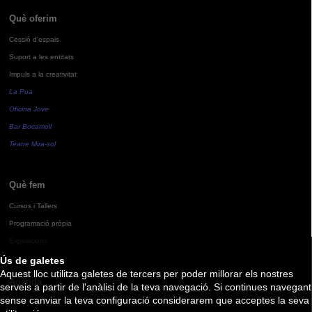
Què oferim
Cessió d'espais
Suport a les entitats
Impuls a la creativitat
La Pua
Oficina Jove
Bar Bocamoll
Teatre Mira-sol
Què fem
Cursos i Tallers
Programació pròpia
Exposicions
Ús de galetes
Aquest lloc utilitza galetes de tercers per poder millorar els nostres
Agenda
serveis a partir de l'anàlisi de la teva navegació. Si continues navegant
sense canviar la teva configuració considerarem que acceptes la seva