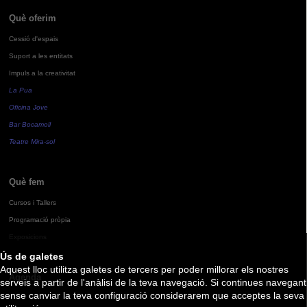
Què oferim
Cessió d'espais
Suport a les entitats
Impuls a la creativitat
La Pua
Oficina Jove
Bar Bocamoll
Teatre Mira-sol
Què fem
Cursos i Tallers
Programació pròpia
Exposicions
Ús de galetes
Aquest lloc utilitza galetes de tercers per poder millorar els nostres
Agenda
serveis a partir de l'anàlisi de la teva navegació. Si continues navegant
sense canviar la teva configuració considerarem que acceptes la seva