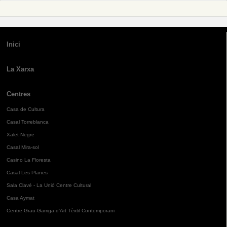
Inici
La Xarxa
Centres
Casa de Cultura
Casal Torreblanca
Xalet Negre
Casal Mira-sol
Casino La Floresta
Casal Les Planes
Sala Clavé - La Unió Centre Cultural
Casa Aymat
Centre Grau-Garriga d'Art Tèxtil Contemporani