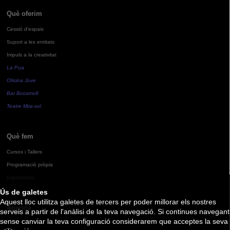
Què oferim
Cessió d'espais
Suport a les entitats
Impuls a la creativitat
La Pua
Oficina Jove
Bar Bocamoll
Teatre Mira-sol
Què fem
Cursos i Tallers
Programació pròpia
Exposicions
Ús de galetes
Aquest lloc utilitza galetes de tercers per poder millorar els nostres
Agenda
serveis a partir de l'anàlisi de la teva navegació. Si continues navegant
sense canviar la teva configuració considerarem que acceptes la seva