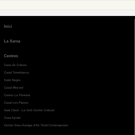
Inici
La Xarxa
Centres
Casa de Cultura
Casal Torreblanca
Xalet Negre
Casal Mira-sol
Casino La Floresta
Casal Les Planes
Sala Clavé - La Unió Centre Cultural
Casa Aymat
Centre Grau-Garriga d'Art Tèxtil Contemporani