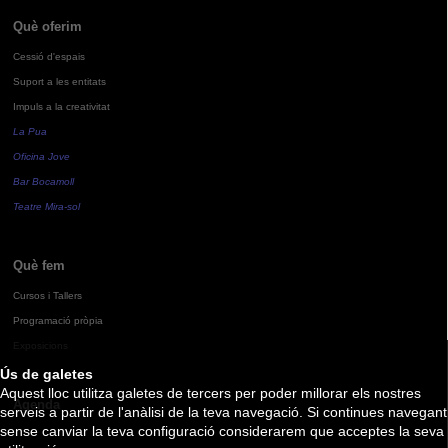
Què oferim
Cessió d'espais
Suport a les entitats
Impuls a la creativitat
La Pua
Oficina Jove
Bar Bocamoll
Teatre Mira-sol
Què fem
Cursos i Tallers
Programació pròpia
Exposicions
Ús de galetes
Aquest lloc utilitza galetes de tercers per poder millorar els nostres
Agenda
serveis a partir de l'anàlisi de la teva navegació. Si continues navegant
sense canviar la teva configuració considerarem que acceptes la seva