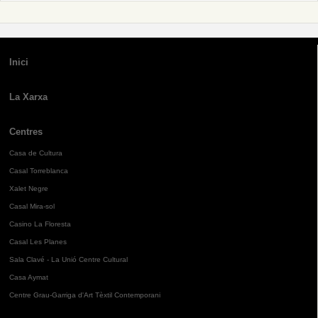
Inici
La Xarxa
Centres
Casa de Cultura
Casal Torreblanca
Xalet Negre
Casal Mira-sol
Casino La Floresta
Casal Les Planes
Sala Clavé - La Unió Centre Cultural
Casa Aymat
Centre Grau-Garriga d'Art Tèxtil Contemporani