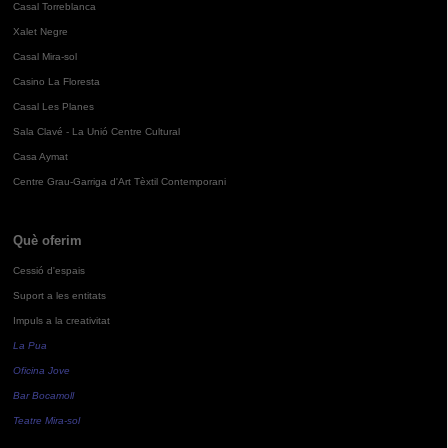
Casal Torreblanca
Xalet Negre
Casal Mira-sol
Casino La Floresta
Casal Les Planes
Sala Clavé - La Unió Centre Cultural
Casa Aymat
Centre Grau-Garriga d'Art Tèxtil Contemporani
Què oferim
Cessió d'espais
Suport a les entitats
Impuls a la creativitat
La Pua
Oficina Jove
Bar Bocamoll
Teatre Mira-sol