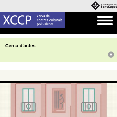
Inici
Agenda
Cerca d'actes