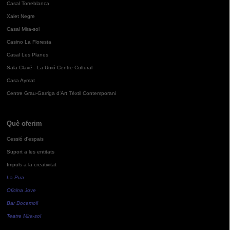
Casal Torreblanca
Xalet Negre
Casal Mira-sol
Casino La Floresta
Casal Les Planes
Sala Clavé - La Unió Centre Cultural
Casa Aymat
Centre Grau-Garriga d'Art Tèxtil Contemporani
Què oferim
Cessió d'espais
Suport a les entitats
Impuls a la creativitat
La Pua
Oficina Jove
Bar Bocamoll
Teatre Mira-sol