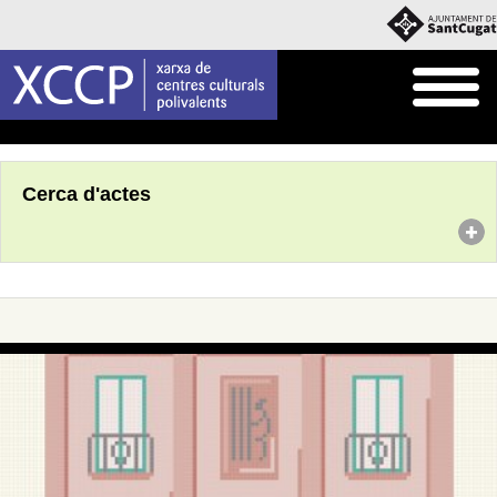
Inici
Agenda
Cerca d'actes